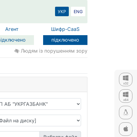
УКР
ENG
Агент
Шифр-CaaS
відключено
підключено
Людям із порушенням зору
x32
x64