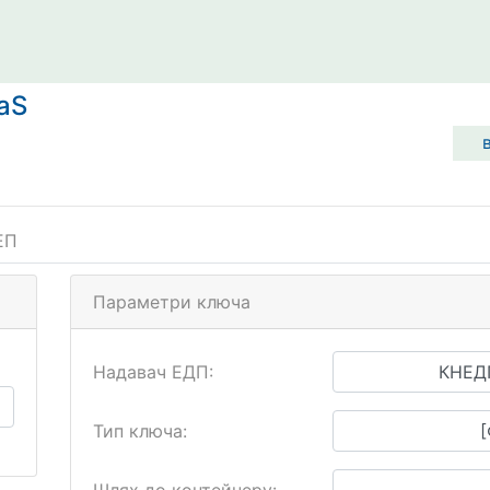
aS
ЕП
Параметри ключа
Надавач ЕДП:
Тип ключа: